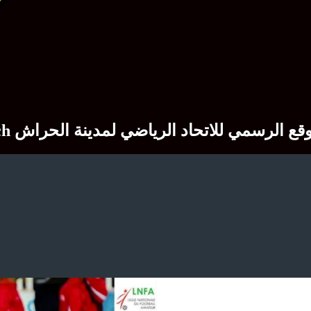
Site officiel du club sportif USM El Harrach  الرسمي للاتحاد الرياضي لمدينة الحراش