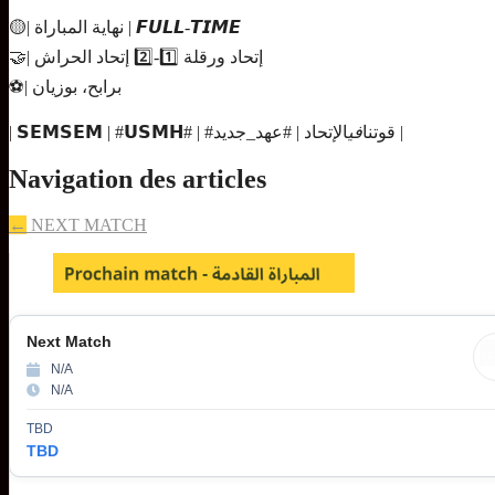
🟡| نهاية المباراة | 𝙁𝙐𝙇𝙇-𝙏𝙄𝙈𝙀
🤝| إتحاد ورقلة 1️⃣-2️⃣ إتحاد الحراش
⚽| برابح، بوزيان
الإتحاد | #عهد_جديد |
‏| 𝗦𝗘𝗠𝗦𝗘𝗠 | #𝗨𝗦𝗠𝗛# | #قوتنا
في
Navigation des articles
←
NEXT MATCH
Next Match
N/A
N/A
TBD
TBD