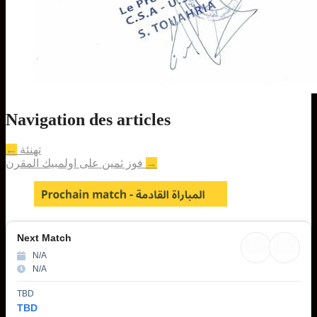
Navigation des articles
←
تهنئة
فوز ثمين على اولمبيك المقرن
→
Next Match
N/A
N/A
TBD
TBD