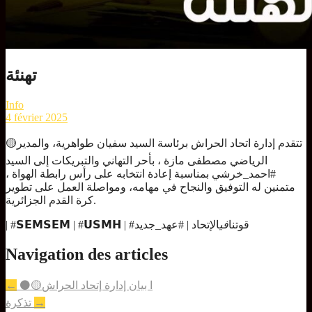
تهنئة
Info
4 février 2025
🟡تتقدم إدارة اتحاد الحراش برئاسة السيد سفيان طواهرية، والمدير
الرياضي مصطفى مازة ، بأحر التهاني والتبريكات إلى السيد
#احمد_خرشي بمناسبة إعادة انتخابه على رأس رابطة الهواة ،
متمنين له التوفيق والنجاح في مهامه، ومواصلة العمل على تطوير
كرة القدم الجزائرية.
‏| #𝗦𝗘𝗠𝗦𝗘𝗠 | #𝗨𝗦𝗠𝗛 | #قوتنا
في
الإتحاد | #عهد_جديد
Navigation des articles
⚫️🟡ا بيان إدارة إتحاد الحراش
←
→
تذكرة