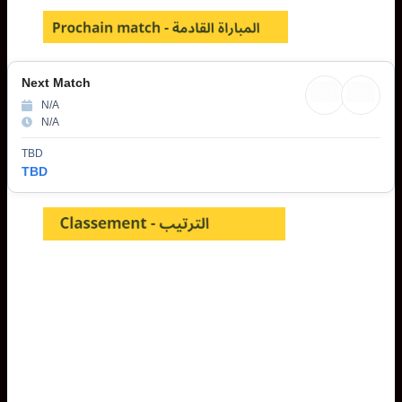
Next Match
N/A
N/A
TBD
TBD