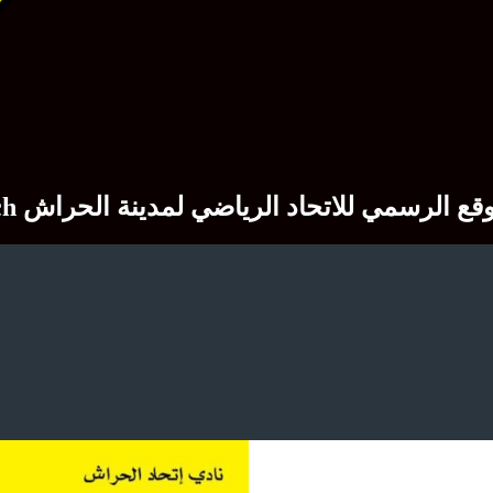
Site officiel du club sportif USM El Harrach  الرسمي للاتحاد الرياضي لمدينة الحراش