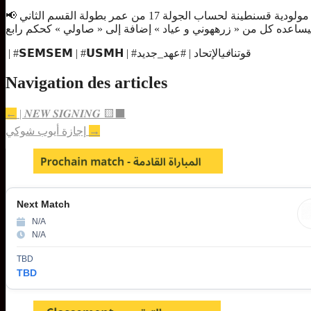
📢 عينت لجنة التحكيم الحكم « بوترعة » لإدارة مباراتنا القادمة والتي ستُلعب هذا الجمعة ضد فريق مولودية قسنطينة لحساب الجولة 17 من عمر بطولة القسم الثاني
‏ | #𝗦𝗘𝗠𝗦𝗘𝗠 | #𝗨𝗦𝗠𝗛 | #قوتنا
في
الإتحاد | #عهد_جديد
Navigation des articles
←
| 𝑵𝑬𝑾 𝑺𝑰𝑮𝑵𝑰𝑵𝑮 🟨⬛
إجازة أيوب شوكي
→
Next Match
N/A
N/A
TBD
TBD