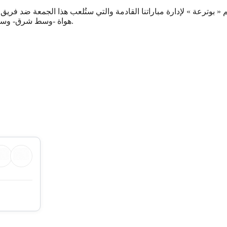
هواة -وسط شرق- وسيساعده كل من « زرههوني و عياد » إضافة إلى « صاولي » كحكم رابع.