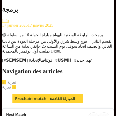
برمجة
Info
17 janvier 2025
17 janvier 2025
🟡 برمجت الرابطة الوطنية للهواة مباراة الجولة 16 من بطولة
القسم الثاني – فوج وسط شرق والأولى من مرحلة العودة بين نادينا
الغالي والضيف اتحاد سوف، يوم السبت 25 جانفي بداية من الساعة
14:00 بملعب أول نوفمبر بالمحمدية.
الإتحاد | #𝗨𝗦𝗠𝗛 | #عهد_جديد
| #𝗦𝗘𝗠𝗦𝗘𝗠 | #قوتنا
في
Navigation des articles
←
تعزية
تعزية
→
Next Match