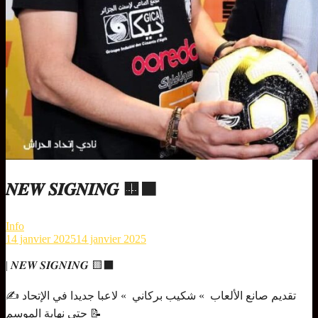
𝑵𝑬𝑾 𝑺𝑰𝑮𝑵𝑰𝑵𝑮 🟨⬛
Info
14 janvier 2025
14 janvier 2025
| 𝑵𝑬𝑾 𝑺𝑰𝑮𝑵𝑰𝑵𝑮 🟨⬛
✍️ تقديم صانع الألعاب » شكيب بركاني » لاعبا جديدا في الإتحاد
حتى نهاية الموسم 📝