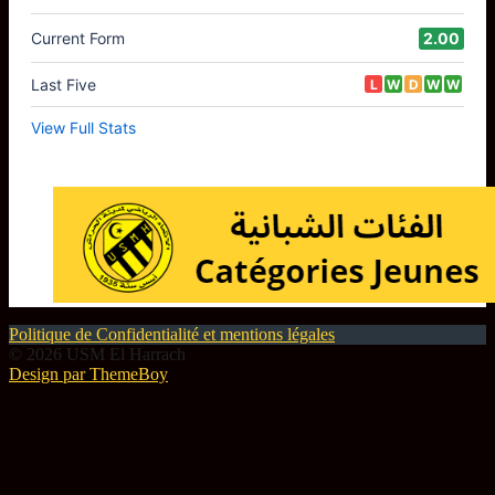
Politique de Confidentialité et mentions légales
© 2026 USM El Harrach
Design par ThemeBoy