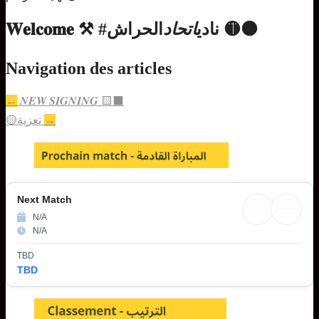
الحراش 🟡⚫
𝐖𝐞𝐥𝐜𝐨𝐦𝐞 ⚒️ #نادي
اتحاد
Navigation des articles
←
𝑵𝑬𝑾 𝑺𝑰𝑮𝑵𝑰𝑵𝑮 🟨⬛
🟡تعزية
→
Next Match
N/A
N/A
TBD
TBD