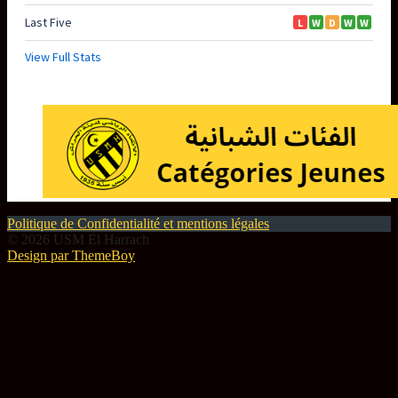
Politique de Confidentialité et mentions légales
© 2026 USM El Harrach
Design par ThemeBoy