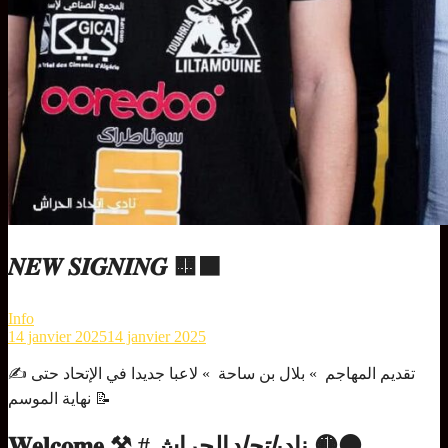
𝑵𝑬𝑾 𝑺𝑰𝑮𝑵𝑰𝑵𝑮 🟨⬛
Info
14 janvier 2025
14 janvier 2025
✍️ تقديم المهاجم » بلال بن ساحة » لاعبا جديدا في الإتحاد حتى
نهاية الموسم 📝
الحراش 🟡⚫
𝐖𝐞𝐥𝐜𝐨𝐦𝐞 ⚒️ #نادي
اتحاد