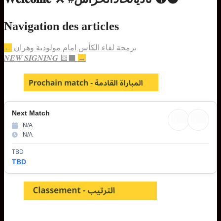
Navigation des articles
←
برمجة لقاء الكأس امام مولودية وهران
𝑵𝑬𝑾 𝑺𝑰𝑮𝑵𝑰𝑵𝑮 🟨⬛
→
Next Match
N/A
N/A
TBD
TBD