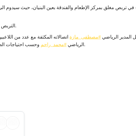
التربص سيتخلله برنامج تدريبي مكثف ومباراة ودية مرتقبة يوم السبت المقبل.
 المدير الرياضي
#مصطفى_مازة
اتصالاته المكثفة مع عدد من اللاعبي
المدرب عصمان ، وسيتم الإعلان عن أسمائهم قريبًا.
الرياضي
#محمد_راحم
وحسب احتياجات الطا