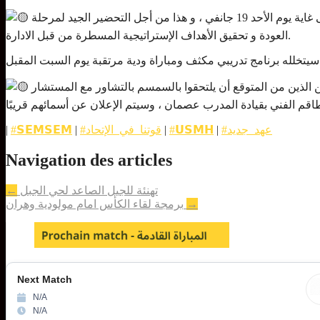
سيدخل الفريق غدًا الثلاثاء في تربص مغلق بمركز الإطعام والفندقة بعين البنيان، حيث سيدوم الى غاية يوم الأحد 19 جانفي ، و هذا من أجل التحضير الجيد لمرحلة
العودة و تحقيق الأهداف الإستراتيجية المسطرة من قبل الادارة.
ن الذين من المتوقع أن يلتحقوا بالسمسم بالتشاور مع المستشار
قم الفني بقيادة
#عهد_جديد
|
#𝗨𝗦𝗠𝗛
|
#قوتنا_في_الإتحاد
|
#𝗦𝗘𝗠𝗦𝗘𝗠
|
Navigation des articles
تهنئة للجيل الصاعد لحي الجبل
←
→
برمجة لقاء الكأس امام مولودية وهران
Next Match
N/A
N/A