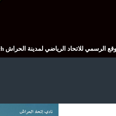
Site officiel du club sportif USM El H الموقع الرسمي للاتحاد الرياضي لمدينة الحراش