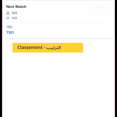
Next Match
N/A
N/A
TBD
TBD