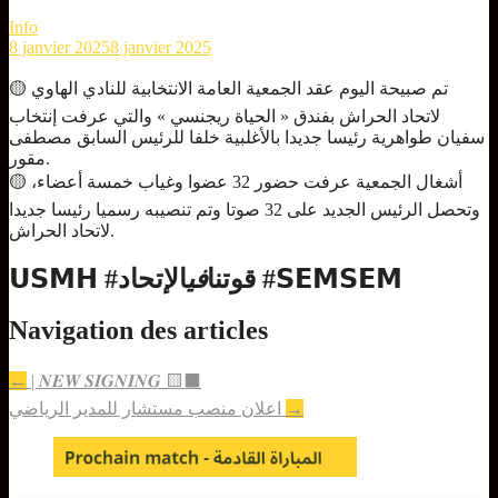
Info
8 janvier 2025
8 janvier 2025
🟡 تم صبيحة اليوم عقد الجمعية العامة الانتخابية للنادي الهاوي
لاتحاد الحراش بفندق « الحياة ريجنسي » والتي عرفت إنتخاب
سفيان طواهرية رئيسا جديدا بالأغلبية خلفا للرئيس السابق مصطفى
مقور.
🟡 أشغال الجمعية عرفت حضور 32 عضوا وغياب خمسة أعضاء،
وتحصل الرئيس الجديد على 32 صوتا وتم تنصيبه رسميا رئيسا جديدا
لاتحاد الحراش.
الإتحاد #𝗦𝗘𝗠𝗦𝗘𝗠
𝗨𝗦𝗠𝗛 #قوتنا
في
Navigation des articles
←
| 𝑵𝑬𝑾 𝑺𝑰𝑮𝑵𝑰𝑵𝑮 🟨⬛
→
اعلان منصب مستشار للمدير الرياضي