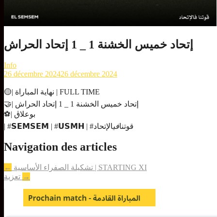
إتحاد خميس الخشنة 1 _ 1 إتحاد الحراش
Info
26 décembre 2024
26 décembre 2024
🟡| نهاية المباراة | FULL TIME
🤝| إتحاد خميس الخشنة 1 _ 1 إتحاد الحراش
⚽| بوعلاڨ
| #𝗦𝗘𝗠𝗦𝗘𝗠 | #𝗨𝗦𝗠𝗛 | #قوتنا
في
الإتحاد
Navigation des articles
←
تشكيلة الصفراء الأساسية | STARTING XI
تعزية
→