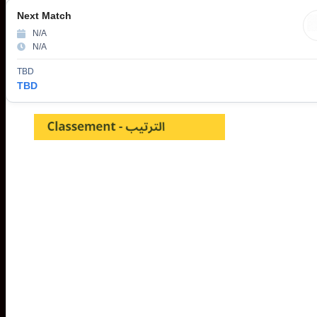
Next Match
N/A
N/A
TBD
TBD