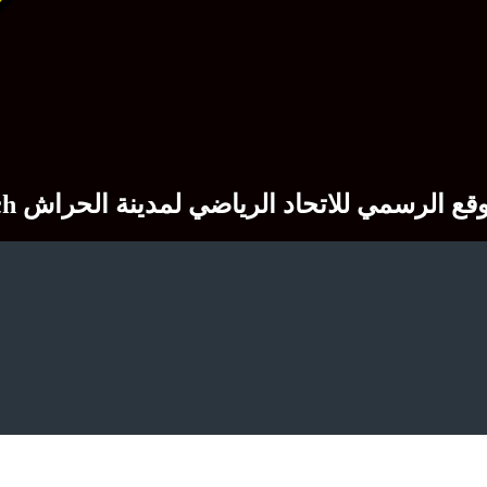
Site officiel du club sportif USM El Harrach  الرسمي للاتحاد الرياضي لمدينة الحراش