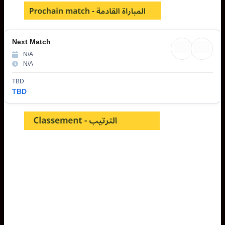
Next Match
N/A
N/A
TBD
TBD