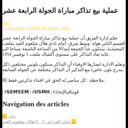
عملية بيع تذاكر مباراة الجولة الرابعة عشر
Info
19 décembre 2024
19 décembre 2024
تعلم إدارة الفريق أن عملية بيع تذاكر مباراة الجولة الرابعة عشر
للقسم الثاني هواة -وسط شرق- أمام نادي هلال شلغوم العيد بملعب
المحمدية، ستكون غداً الجمعة إبتداءًا من الساعة التاسعة صباحا الى
غاية نفاذ التذاكر على مستوى أكشاك ملعب 1 نوفمبر 1954.
وتعلم الادارة انصارها الاوفياء أن التذاكر ستكون بلونين مختلفين (كل
مدرج بلون خاص) مع التذكير أن التذاكر مختلفة عن الجولة السابقة.
🟡 ملاحظة : كل مناصر له الحق في اقتناء تذكرتين فقط.
| #𝗦𝗘𝗠𝗦𝗘𝗠 | #𝗨𝗦𝗠𝗛 | #قوتنا
في
الإتحاد
Navigation des articles
بيان
←
→
إتحاد الحراش 6 _ 0 هلال شلغوم العيد