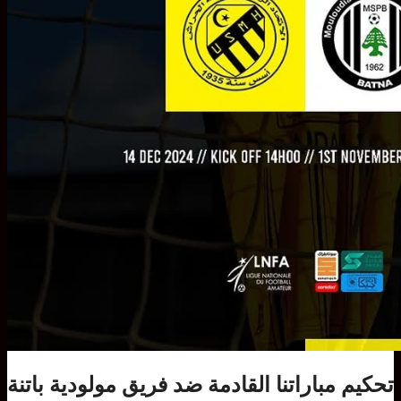
تحكيم مباراتنا القادمة ضد فريق مولودية باتنة