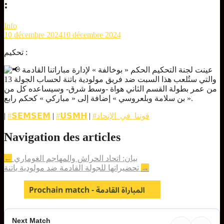
:
Info
10 décembre 2024
10 décembre 2024
تحكيم :
عينت لجنة التحكيم الحكم « بوخالفة » لإدارة مباراتنا القادمة
والتي ستُلعب هذا السبت ضد فريق مولودية باتنة لحساب الجولة 13
من عمر بطولة القسم الثاني هواة -وسط شرق- وسيساعده كل من
« بن سلامة وبلعروسي » إضافة إلى « مباركي » كحكم رابع.
#قوتنا_في_الإتحاد
|
#𝗨𝗦𝗠𝗛
|
#𝗦𝗘𝗠𝗦𝗘𝗠
|
Navigation des articles
بيان: اتحاد الحراش والمهاجم الغوماري
←
→
تحضيراتها للجولة القادمة ضد مولودية باتنة
Next Match