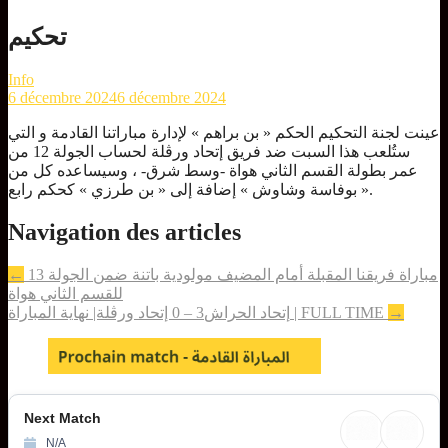
تحكيم
Info
6 décembre 2024
6 décembre 2024
عينت لجنة التحكيم الحكم « بن براهم » لإدارة مباراتنا القادمة و التي
ستُلعب هذا السبت ضد فريق إتحاد ورڨلة لحساب الجولة 12 من
عمر بطولة القسم الثاني هواة -وسط شرق- ، وسيساعده كل من
« بوفاسة وشاوش » إضافة إلى « بن طرزي » كحكم رابع.
Navigation des articles
مباراة فريقنا المقبلة أمام المضيف مولودية باتنة ضمن الجولة 13
←
للقسم الثاني هواة
→
إتحاد الحراش3 – 0 إتحاد ورڨلة| نهاية المباراة | FULL TIME
Next Match
N/A